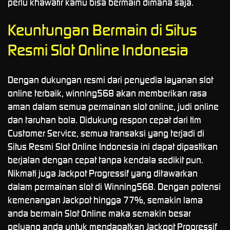
perlu khawatir kamu bisa bermain dimana saja.
Keuntungan Bermain di Situs
Resmi Slot Online Indonesia
Dengan dukungan resmi dari penyedia layanan slot
online terbaik, winning568 akan memberikan rasa
aman dalam semua permainan slot online, judi online
dan taruhan bola. Didukung respon cepat dari tim
Customer Service, semua transaksi yang terjadi di
Situs Resmi Slot Online Indonesia ini dapat dipastikan
berjalan dengan cepat tanpa kendala sedikit pun.
Nikmati juga Jackpot Progressif yang ditawarkan
dalam permainan slot di Winning568. Dengan potensi
kemenangan Jackpot hingga 77%, semakin lama
anda bermain Slot Online maka semakin besar
peluang anda untuk mendapatkan Jackpot Progressif