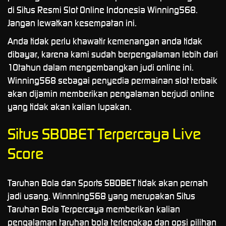
di Situs Resmi Slot Online Indonesia Winning568.
Jangan lewatkan kesempatan ini.
Anda tidak perlu khawatir kemenangan anda tidak
dibayar, karena kami sudah berpengalaman lebih dari
10tahun dalam mengembangkan judi online ini.
Winning568 sebagai penyedia permainan slot terbaik
akan dijamin memberikan pengalaman berjudi online
yang tidak akan kalian lupakan.
Situs SBOBET Terpercaya Live
Score
Taruhan Bola dan Sports SBOBET tidak akan pernah
jadi usang. Winnning568 yang merupakan Situs
Taruhan Bola Terpercaya memberikan kalian
pengalaman taruhan bola terlengkap dan opsi pilihan