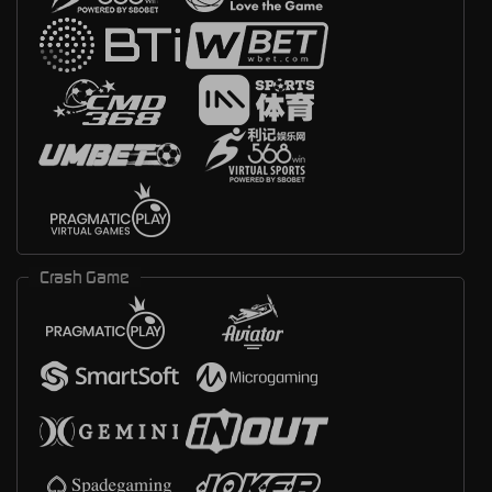
Crash Game