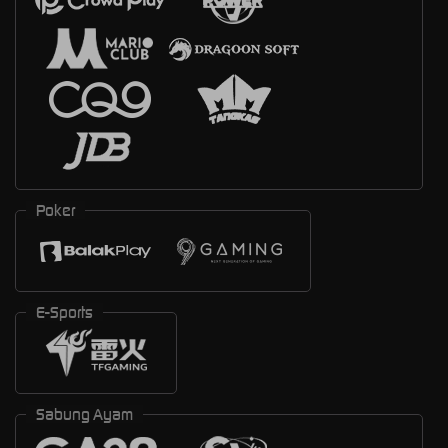
Poker
E-Sports
Sabung Ayam