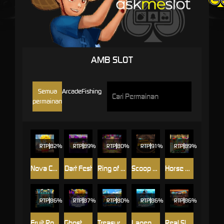
AMB SLOT
Semua
Arcade
Fishing
permainan
RTP
82%
RTP
89%
RTP
80%
RTP
91%
RTP
89%
Nova Crash : The Legends of Power
Dart Fest
Ring of Hopeful
Scoop Blessing
Horse Racing
RTP
86%
RTP
87%
RTP
80%
RTP
86%
RTP
86%
Fruit Roulette Slots
Ghost Busters
Treasure of Pirate
Lagend of Shooter
Real Slap