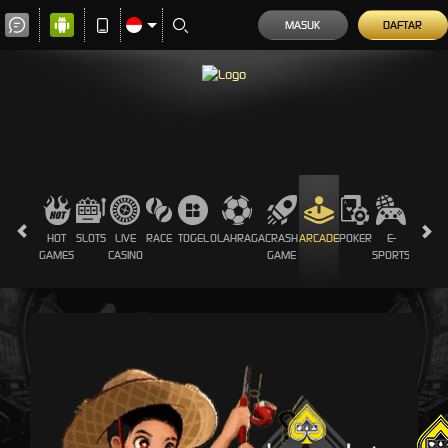
MASUK
DAFTAR
HOT
SLOTS
LIVE
RACE
TOGEL
OLAHRAGA
CRASH
ARCADE
POKER
E-
SABUN
GAMES
CASINO
GAME
SPORTS
AYAM