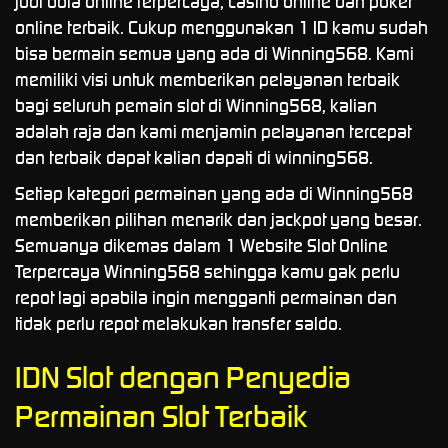
judi bola online terpercaya, casino online dan poker
online terbaik. Cukup menggunakan 1 ID kamu sudah
bisa bermain semua yang ada di Winning568. Kami
memiliki visi untuk memberikan pelayanan terbaik
bagi seluruh pemain slot di Winning568, kalian
adalah raja dan kami menjamin pelayanan tercepat
dan terbaik dapat kalian dapati di winning568.
Setiap kategori permainan yang ada di Winning568
memberikan pilihan menarik dan jackpot yang besar.
Semuanya dikemas dalam 1 Website Slot Online
Terpercaya Winning568 sehingga kamu gak perlu
repot lagi apabila ingin mengganti permainan dan
tidak perlu repot melakukan transfer saldo.
IDN Slot dengan Penyedia
Permainan Slot Terbaik