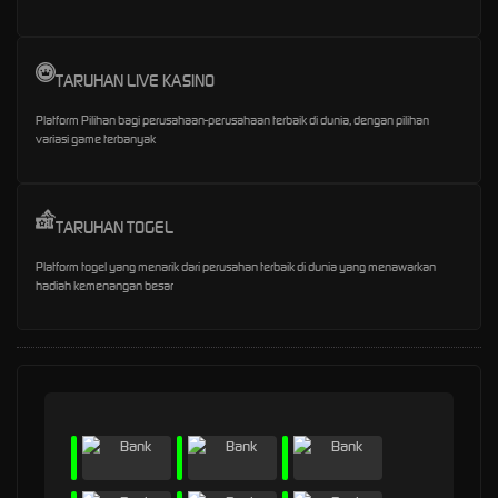
TARUHAN LIVE KASINO
Platform Pilihan bagi perusahaan-perusahaan terbaik di dunia, dengan pilihan
variasi game terbanyak
TARUHAN TOGEL
Platform togel yang menarik dari perusahan terbaik di dunia yang menawarkan
hadiah kemenangan besar