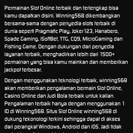
Permainan
Slot Online terbaik
dan terlengkap bisa
kamu dapatkan disini. Winning568 dikembangkan
bersama-sama dengan penyedia slots terbaik di
dunia seperti Pragmatic Play, Joker123, Hanabero,
Spade Gaming, iSoftBet, TTG, CQ9, MicroGaming dan
Fishing Game. Dengan dukungan dari penyedia
layanan terbaik, menghadirkan lebih dari 1500+
permainan yang bisa kamu mainkan dan memberikan
jackpot terbesar.
Dengan menggunakan teknologi terbaik, winning568
akan memberikan pengalaman bermain Slot Online,
Casino Online dan Judi Bola terbaik untuk kalian.
Pengalaman terbaik hanya dengan menggunakan 1
ID di Winning568. Situs Slot Online winning568 di
dukung tekonologi terkini sehingga dapat di akses
dari perangkat Windows, Android dan iOS. Jadi tidak