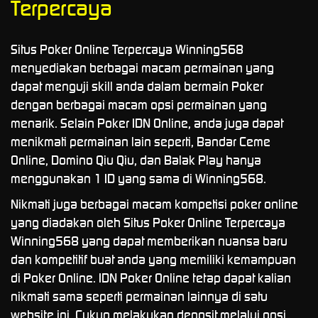
Terpercaya
Situs Poker Online Terpercaya Winning568
menyediakan berbagai macam permainan yang
dapat menguji skill anda dalam bermain Poker
dengan berbagai macam opsi permainan yang
menarik. Selain Poker IDN Online, anda juga dapat
menikmati permainan lain seperti, Bandar Ceme
Online, Domino Qiu Qiu, dan Balak Play hanya
menggunakan 1 ID yang sama di Winning568.
Nikmati juga berbagai macam kompetisi poker online
yang diadakan oleh
Situs Poker Online Terpercaya
Winning568 yang dapat memberikan nuansa baru
dan kompetitif buat anda yang memiliki kemampuan
di Poker Online. IDN Poker Online tetap dapat kalian
nikmati sama seperti permainan lainnya di satu
website ini. Cukup melakukan deposit melalui opsi