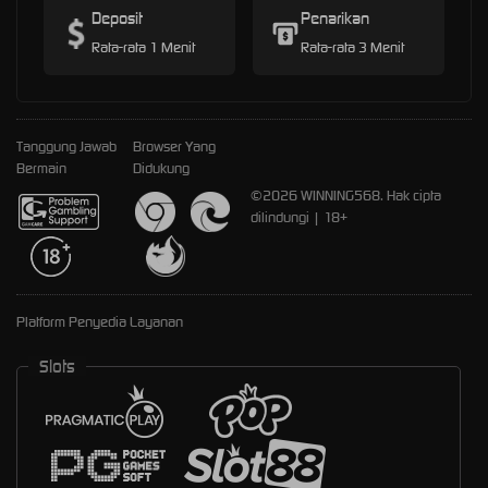
Deposit
Penarikan
Rata-rata 1 Menit
Rata-rata 3 Menit
Tanggung Jawab
Browser Yang
Bermain
Didukung
©2026 WINNING568. Hak cipta
dilindungi | 18+
Platform Penyedia Layanan
Slots