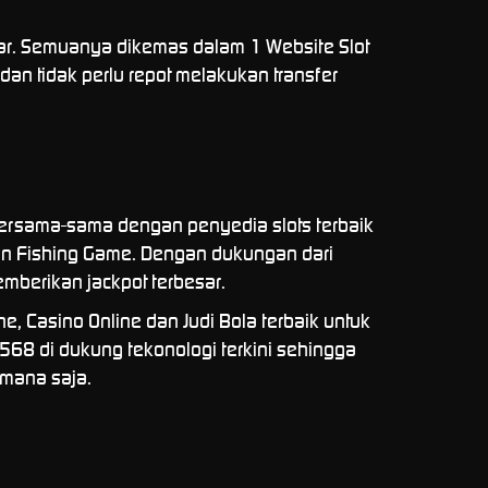
ar. Semuanya dikemas dalam 1 Website Slot
an tidak perlu repot melakukan transfer
ersama-sama dengan penyedia slots terbaik
 dan Fishing Game. Dengan dukungan dari
mberikan jackpot terbesar.
 Casino Online dan Judi Bola terbaik untuk
568 di dukung tekonologi terkini sehingga
imana saja.