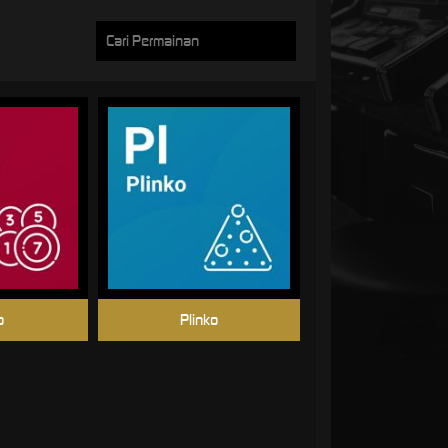
o
Plinko