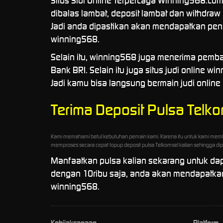
Situs Slot Online Terpercaya Winning568.co
dibalas lambat, deposit lambat dan withdra
Jadi anda dipastikan akan mendapatkan penga
winning568.
Selain itu, winning568 juga menerima pemba
Bank BRI. Selain itu juga situs judi online
Jadi kamu bisa langsung bermain judi online
Terima Deposit Pulsa
Telko
Kami memahami betul kebutuhan pemain kami. Karena itu untuk kami membuka 
memproses secara cepat topup deposit pulsa Telkomsel kalian sehingga dip
Manfaatkan pulsa kalian sekarang untuk da
dengan 10ribu saja, anda akan mendapatkan 
winning568.
Kebijaksanaan
Platform