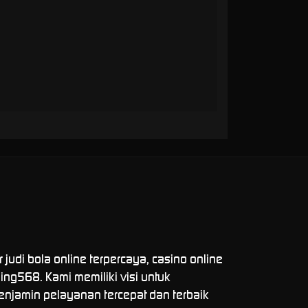
 judi bola online terpercaya, casino online
ng568. Kami memiliki visi untuk
enjamin pelayanan tercepat dan terbaik