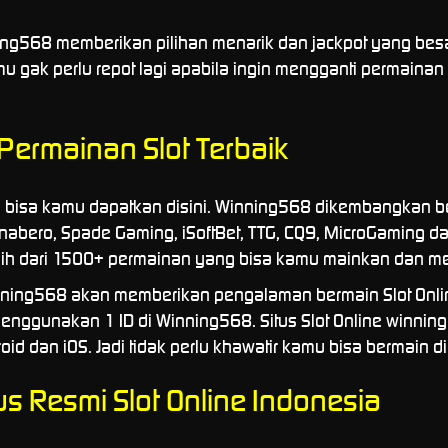
ning568 memberikan pilihan menarik dan jackpot yang bes
gak perlu repot lagi apabila ingin mengganti permainan d
Permainan Slot Terbaik
 bisa kamu dapatkan disini. Winning568 dikembangkan b
Hanabero, Spade Gaming, iSoftBet, TTG, CQ9, MicroGaming
bih dari 1500+ permainan yang bisa kamu mainkan dan me
ing568 akan memberikan pengalaman bermain Slot Online,
nggunakan 1 ID di Winning568. Situs Slot Online winning
id dan iOS. Jadi tidak perlu khawatir kamu bisa bermain d
s Resmi Slot Online Indonesia