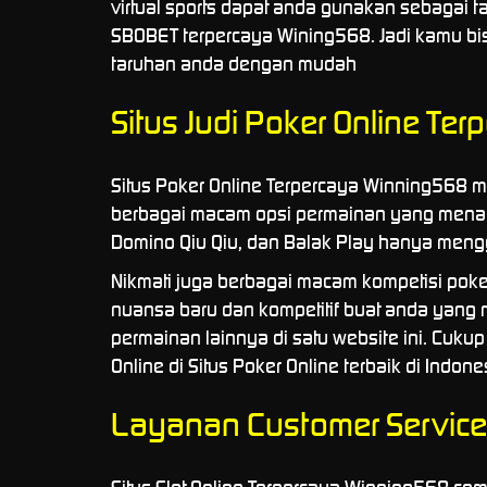
virtual sports dapat anda gunakan sebagai 
SBOBET terpercaya Wining568. Jadi kamu bi
taruhan anda dengan mudah
Situs Judi Poker Online Ter
Situs Poker Online Terpercaya Winning568 
berbagai macam opsi permainan yang menarik
Domino Qiu Qiu, dan Balak Play hanya men
Nikmati juga berbagai macam kompetisi poke
nuansa baru dan kompetitif buat anda yang m
permainan lainnya di satu website ini. Cu
Online di Situs Poker Online terbaik di Indone
Layanan Customer Service