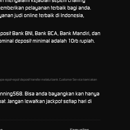
 mengalami kejadian seperti chatting
memberikan pelayanan terbaik bagi anda.
nan judi online terbaik di Indonesia,
posit Bank BNI, Bank BCA, Bank Mandiri, dan
ominal deposit minimal adalah 10rb rupiah.
a repot-repot deposit transfer melalui bank. Customer Service kami akan
 winning568. Bisa anda bayangkan kan hanya
. Jangan lewatkan jackpot setiap hari di
an
Komunitas