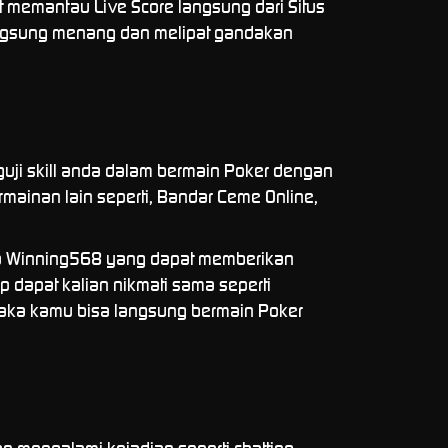
t memantau Live Score langsung dari Situs
langsung menang dan melipat gandakan
ji skill anda dalam bermain Poker dengan
mainan lain seperti, Bandar Ceme Online,
a
Winning568 yang dapat memberikan
p dapat kalian nikmati sama seperti
maka kamu bisa langsung bermain Poker