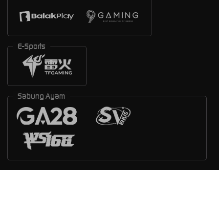
E-Sports
Sabung Ayam