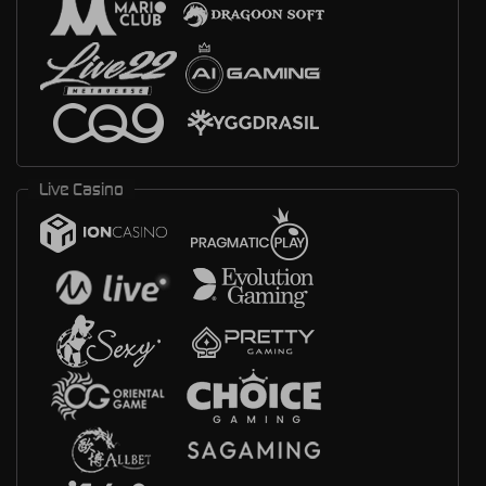
Live Casino