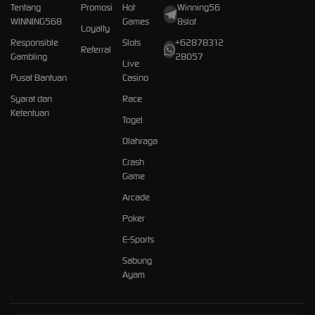
Tentang
Promosi
Hot
Winning56
WINNING568
Games
8slot
Loyalty
Responsible
Slots
+62878312
Referral
Gambling
28057
Live
Pusat Bantuan
Casino
Syarat dan
Race
Ketentuan
Togel
Olahraga
Crash
Game
Arcade
Poker
E-Sports
Sabung
Ayam