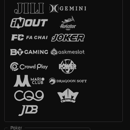
Poker