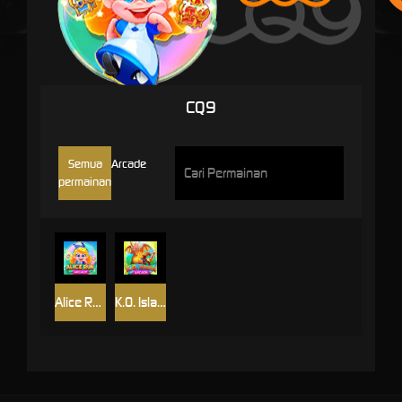
CQ9
Semua
Arcade
permainan
Alice Run
K.O. Island