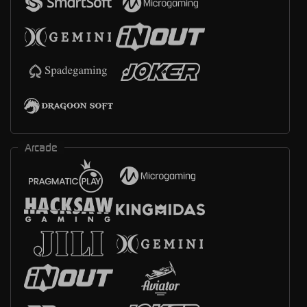
Arcade