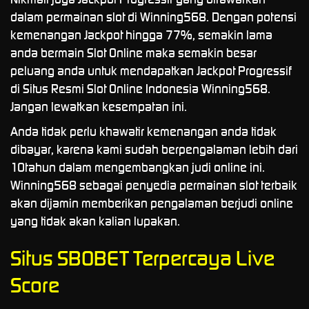
dalam permainan slot di Winning568. Dengan potensi
kemenangan Jackpot hingga 77%, semakin lama
anda bermain Slot Online maka semakin besar
peluang anda untuk mendapatkan Jackpot Progressif
di Situs Resmi Slot Online Indonesia Winning568.
Jangan lewatkan kesempatan ini.
Anda tidak perlu khawatir kemenangan anda tidak
dibayar, karena kami sudah berpengalaman lebih dari
10tahun dalam mengembangkan judi online ini.
Winning568 sebagai penyedia permainan slot terbaik
akan dijamin memberikan pengalaman berjudi online
yang tidak akan kalian lupakan.
Situs SBOBET Terpercaya Live
Score