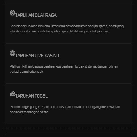
TARUHAN OLAHRAGA
Sportsbook Gaming Platform Terbaik menawarkan lebih banyak game, odds yang
lebih tinggi, dan menyediakan pilihan yang lebih banyak untuk pemain.
TARUHAN LIVE KASINO
Platform Pilihan bagi perusahaan-perusahaan terbaik di dunia, dengan pilihan
variasi game terbanyak
TARUHAN TOGEL
Platform togel yang menarik dari perusahan terbaik di dunia yang menawarkan
hadiah kemenangan besar