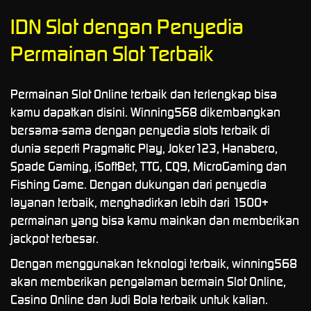
IDN Slot dengan Penyedia
Permainan Slot Terbaik
Permainan
Slot Online terbaik
dan terlengkap bisa
kamu dapatkan disini. Winning568 dikembangkan
bersama-sama dengan penyedia slots terbaik di
dunia seperti Pragmatic Play, Joker123, Hanabero,
Spade Gaming, iSoftBet, TTG, CQ9, MicroGaming dan
Fishing Game. Dengan dukungan dari penyedia
layanan terbaik, menghadirkan lebih dari 1500+
permainan yang bisa kamu mainkan dan memberikan
jackpot terbesar.
Dengan menggunakan teknologi terbaik, winning568
akan memberikan pengalaman bermain Slot Online,
Casino Online dan Judi Bola terbaik untuk kalian.