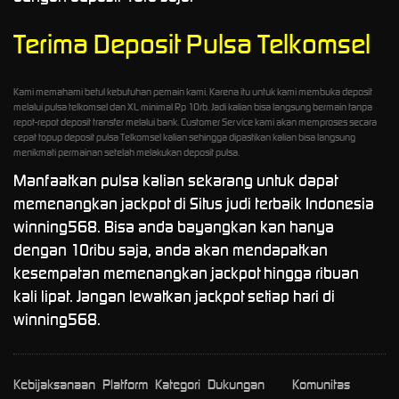
Terima Deposit Pulsa
Telkomsel
Kami memahami betul kebutuhan pemain kami. Karena itu untuk kami membuka deposit
melalui pulsa telkomsel dan XL minimal Rp 10rb. Jadi kalian bisa langsung bermain tanpa
repot-repot deposit transfer melalui bank. Customer Service kami akan memproses secara
cepat topup deposit pulsa Telkomsel kalian sehingga dipastikan kalian bisa langsung
menikmati permainan setelah melakukan deposit pulsa.
Manfaatkan pulsa kalian sekarang untuk dapat
memenangkan jackpot di Situs judi terbaik Indonesia
winning568. Bisa anda bayangkan kan hanya
dengan 10ribu saja, anda akan mendapatkan
kesempatan memenangkan jackpot hingga ribuan
kali lipat. Jangan lewatkan jackpot setiap hari di
winning568.
Kebijaksanaan
Platform
Kategori
Dukungan
Komunitas