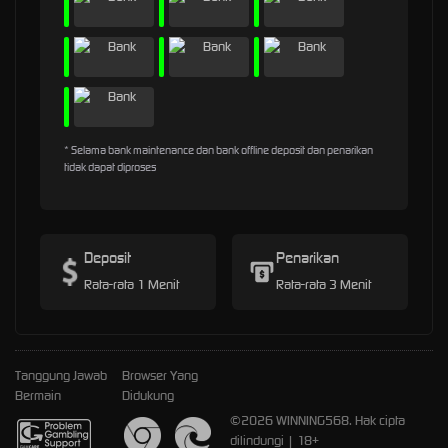
* Selama bank maintenance dan bank offline deposit dan penarikan
tidak dapat diproses
Deposit
Penarikan
Rata-rata 1 Menit
Rata-rata 3 Menit
Tanggung Jawab
Browser Yang
Bermain
Didukung
©2026 WINNING568. Hak cipta
dilindungi | 18+