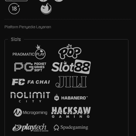
Platform Penyedia Layanan
Slots