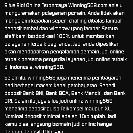
Situs Slot Online Terpercaya Winning568.com selalu
mengutamakan pelayanan pemain. Anda tidak akan
mengalami kejadian seperti chatting dibalas lambat,
deposit lambat dan withdraw yang lambat. Semua
staff kami berdedikasi 100% untuk memberikan
pelayanan terbaik bagi anda. Jadi anda dipastikan
akan mendapatkan pengalaman bermain judi online
terbaik bersama penyedia layanan judi online terbaik
di Indonesia, winning568.
Selain itu, winning568 juga menerima pembayaran
dari berbagai macam kanal pembayaran. Seperti
deposit Bank BNI, Bank BCA, Bank Mandiri, dan Bank
BRI. Selain itu juga situs judi online winning568
menerima deposit pulsa Telkomsel maupun XL.
Nominal deposit minimal adalah 10rb rupiah. Jadi
kamu bisa langsung bermain judi online hanya
dengan deposit 10rb saja.