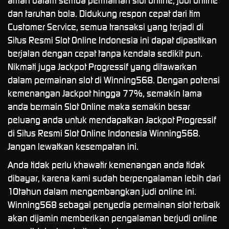
aman dalam semua permainan slot online, judi online
dan taruhan bola. Didukung respon cepat dari tim
Customer Service, semua transaksi yang terjadi di
Situs Resmi Slot Online Indonesia ini dapat dipastikan
berjalan dengan cepat tanpa kendala sedikit pun.
Nikmati juga Jackpot Progressif yang ditawarkan
dalam permainan slot di Winning568. Dengan potensi
kemenangan Jackpot hingga 77%, semakin lama
anda bermain Slot Online maka semakin besar
peluang anda untuk mendapatkan Jackpot Progressif
di Situs Resmi Slot Online Indonesia Winning568.
Jangan lewatkan kesempatan ini.
Anda tidak perlu khawatir kemenangan anda tidak
dibayar, karena kami sudah berpengalaman lebih dari
10tahun dalam mengembangkan judi online ini.
Winning568 sebagai penyedia permainan slot terbaik
akan dijamin memberikan pengalaman berjudi online