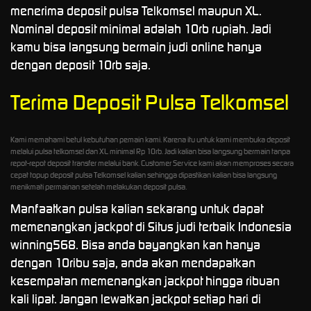
menerima deposit pulsa Telkomsel maupun XL.
Nominal deposit minimal adalah 10rb rupiah. Jadi
kamu bisa langsung bermain judi online hanya
dengan deposit 10rb saja.
Terima Deposit Pulsa
Telkomsel
Kami memahami betul kebutuhan pemain kami. Karena itu untuk kami membuka deposit
melalui pulsa telkomsel dan XL minimal Rp 10rb. Jadi kalian bisa langsung bermain tanpa
repot-repot deposit transfer melalui bank. Customer Service kami akan memproses secara
cepat topup deposit pulsa Telkomsel kalian sehingga dipastikan kalian bisa langsung
menikmati permainan setelah melakukan deposit pulsa.
Manfaatkan pulsa kalian sekarang untuk dapat
memenangkan jackpot di Situs judi terbaik Indonesia
winning568. Bisa anda bayangkan kan hanya
dengan 10ribu saja, anda akan mendapatkan
kesempatan memenangkan jackpot hingga ribuan
kali lipat. Jangan lewatkan jackpot setiap hari di