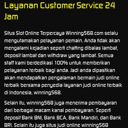
Layanan Customer Service 24
Jam
Situs Slot Online Terpercaya Winning568.com selalu
mengutamakan pelayanan pemain. Anda tidak akan
mengalami kejadian seperti chatting dibalas lambat,
deposit lambat dan withdraw yang lambat. Semua
staff kami berdedikasi 100% untuk memberikan
pelayanan terbaik bagi anda. Jadi anda dipastikan
akan mendapatkan pengalaman bermain judi online
terbaik bersama penyedia layanan judi online terbaik
di Indonesia, winning568.
Selain itu, winning568 juga menerima pembayaran
dari berbagai macam kanal pembayaran. Seperti
deposit Bank BNI, Bank BCA, Bank Mandiri, dan Bank
BRI. Selain itu juga situs judi online winning568