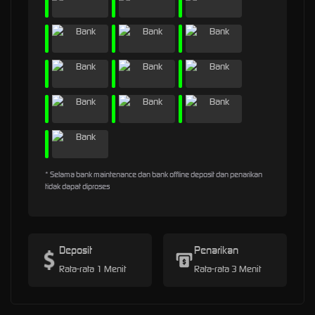
* Selama bank maintenance dan bank offline deposit dan penarikan
tidak dapat diproses
Deposit
Penarikan
Rata-rata 1 Menit
Rata-rata 3 Menit