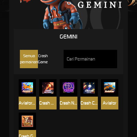
GEMINI
Semua
Crash
permainan
Game
Aviator2-Sky Elite
Crash Meteor
Crash Neon
Crash Classic
Aviator
Crash Gold Rush