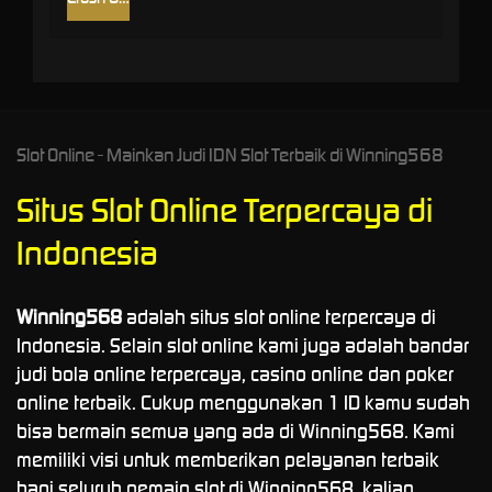
Slot Online - Mainkan Judi IDN Slot Terbaik di Winning568
Situs Slot Online Terpercaya di
Indonesia
Winning568
adalah situs
slot online terpercaya
di
Indonesia. Selain slot online kami juga adalah bandar
judi bola online terpercaya, casino online dan poker
online terbaik. Cukup menggunakan 1 ID kamu sudah
bisa bermain semua yang ada di Winning568. Kami
memiliki visi untuk memberikan pelayanan terbaik
bagi seluruh pemain slot di Winning568, kalian