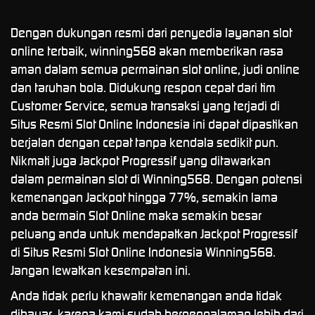
Dengan dukungan resmi dari penyedia layanan slot
online terbaik, winning568 akan memberikan rasa
aman dalam semua permainan slot online, judi online
dan taruhan bola. Didukung respon cepat dari tim
Customer Service, semua transaksi yang terjadi di
Situs Resmi Slot Online Indonesia ini dapat dipastikan
berjalan dengan cepat tanpa kendala sedikit pun.
Nikmati juga Jackpot Progressif yang ditawarkan
dalam permainan slot di Winning568. Dengan potensi
kemenangan Jackpot hingga 77%, semakin lama
anda bermain Slot Online maka semakin besar
peluang anda untuk mendapatkan Jackpot Progressif
di Situs Resmi Slot Online Indonesia Winning568.
Jangan lewatkan kesempatan ini.
Anda tidak perlu khawatir kemenangan anda tidak
dibayar, karena kami sudah berpengalaman lebih dari