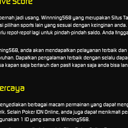
ive Score
 pernah jadi usang. Winnning568 yang merupakan Situs T
 pilihan sports lain yang sesuai dengan keinginan anda. F
erlu repot-repot lagi untuk pindah-pindah saldo. Anda ting
ing568, anda akan mendapatkan pelayanan terbaik dan d
taruhan. Dapatkan pengalaman terbaik dengan selalu dapa
sa kapan saja bertaruh dan pasti kapan saja anda bisa 
percaya
menyediakan berbagai macam permainan yang dapat mengu
. Selain Poker IDN Online, anda juga dapat menikmati per
ggunakan 1 ID yang sama di Winning568.