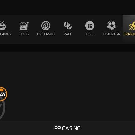
 GAMES
SLOTS
LIVE CASINO
RACE
TOGEL
OLAHRAGA
CRASH
PP CASINO