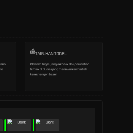
TARUHAN TOGEL
haan
Platform togel yang menarik dari perusahan
ame
terbaik di dunia yang menawarkan hadiah
kemenangan besar