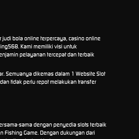
 judi bola online terpercaya, casino online
ng568. Kami memiliki visi untuk
enjamin pelayanan tercepat dan terbaik
ar. Semuanya dikemas dalam 1 Website Slot
an tidak perlu repot melakukan transfer
ersama-sama dengan penyedia slots terbaik
 dan Fishing Game. Dengan dukungan dari