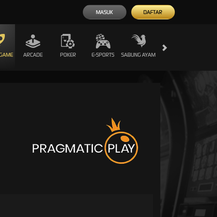
MASUK
DAFTAR
 GAME
ARCADE
POKER
E-SPORTS
SABUNG AYAM
PROMOSI