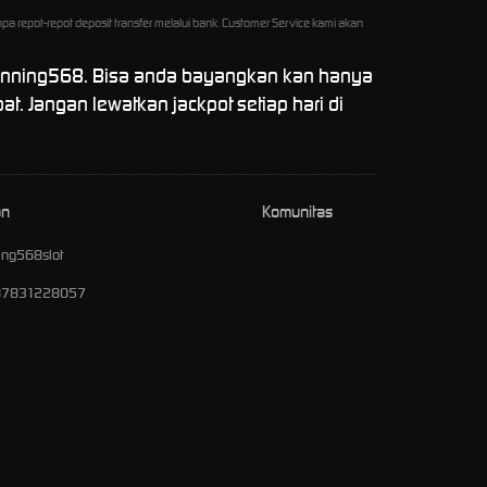
a repot-repot deposit transfer melalui bank. Customer Service kami akan
 winning568. Bisa anda bayangkan kan hanya
. Jangan lewatkan jackpot setiap hari di
an
Komunitas
ing568slot
87831228057