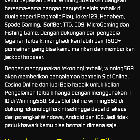
kamu dapatkan disini. Winning568 dikembangkan
bersama-sama dengan penyedia slots terbaik di
dunia seperti Pragmatic Play, Joker123, Hanabero,
Spade Gaming, iSoftBet, TTG, CQ9, MicroGaming dan
Fishing Game. Dengan dukungan dari penyedia
layanan terbaik, menghadirkan lebih dari 1500+
permainan yang bisa kamu mainkan dan memberikan
jackpot terbesar.
Dengan menggunakan teknologi terbaik, winning568
akan memberikan pengalaman bermain Slot Online,
Casino Online dan Judi Bola terbaik untuk kalian.
Pengalaman terbaik hanya dengan menggunakan 1
ID di Winning568. Situs Slot Online winning568 di
dukung tekonologi terkini sehingga dapat di akses
dari perangkat Windows, Android dan iOS. Jadi tidak
perlu khawatir kamu bisa bermain dimana saja.