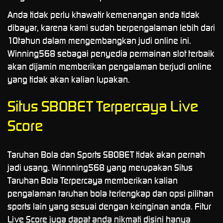
Anda tidak perlu khawatir kemenangan anda tidak
dibayar, karena kami sudah berpengalaman lebih dari
10tahun dalam mengembangkan judi online ini.
Winning568 sebagai penyedia permainan slot terbaik
akan dijamin memberikan pengalaman berjudi online
yang tidak akan kalian lupakan.
Situs SBOBET Terpercaya Live
Score
Taruhan Bola dan Sports SBOBET tidak akan pernah
jadi usang. Winnning568 yang merupakan Situs
Taruhan Bola Terpercaya memberikan kalian
pengalaman taruhan bola terlengkap dan opsi pilihan
sports lain yang sesuai dengan keinginan anda. Fitur
Live Score juga dapat anda nikmati disini hanya