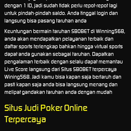
dengan 1 ID, jadi sudah tidak perlu repot-repot lagi
untuk pindah-pindah saldo. Anda tinggal login dan
langsung bisa pasang taruhan anda
Keuntungan bermain taruhan SBOBET di Winning568,
anda akan mendapatkan pelayanan terbaik dan
daftar sports terlengkap bahkan hingga virtual sports
dapat anda gunakan sebagai taruhan. Dapatkan
pengalaman terbaik dengan selalu dapat memantau
Live Score langsung dari Situs SBOBET terpercaya
Wining568. Jadi kamu bisa kapan saja bertaruh dan
pasti kapan saja anda bisa langsung menang dan
melipat gandakan taruhan anda dengan mudah
Situs Judi Poker Online
Terpercaya