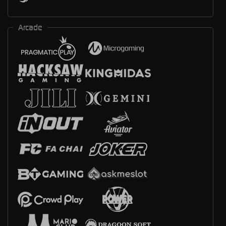
Arcade