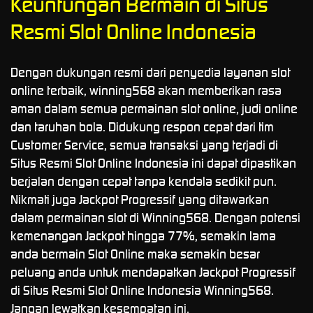
Keuntungan Bermain di Situs
Resmi Slot Online Indonesia
Dengan dukungan resmi dari penyedia layanan slot
online terbaik, winning568 akan memberikan rasa
aman dalam semua permainan slot online, judi online
dan taruhan bola. Didukung respon cepat dari tim
Customer Service, semua transaksi yang terjadi di
Situs Resmi Slot Online Indonesia ini dapat dipastikan
berjalan dengan cepat tanpa kendala sedikit pun.
Nikmati juga Jackpot Progressif yang ditawarkan
dalam permainan slot di Winning568. Dengan potensi
kemenangan Jackpot hingga 77%, semakin lama
anda bermain Slot Online maka semakin besar
peluang anda untuk mendapatkan Jackpot Progressif
di Situs Resmi Slot Online Indonesia Winning568.
Jangan lewatkan kesempatan ini.