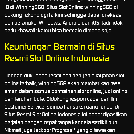
ID di Winning568. Situs Slot Online winning568 di
dukung tekonologi terkini sehingga dapat di akses
dari perangkat Windows, Android dan iOS. Jadi tidak
perlu khawatir kamu bisa bermain dimana saja.
Keuntungan Bermain di Situs
Resmi Slot Online Indonesia
Dengan dukungan resmi dari penyedia layanan slot
online terbaik, winning568 akan memberikan rasa
aman dalam semua permainan slot online, judi online
dan taruhan bola. Didukung respon cepat dari tim
Customer Service, semua transaksi yang terjadi di
Situs Resmi Slot Online Indonesia ini dapat dipastikan
berjalan dengan cepat tanpa kendala sedikit pun.
Nikmati juga Jackpot Progressif yang ditawarkan