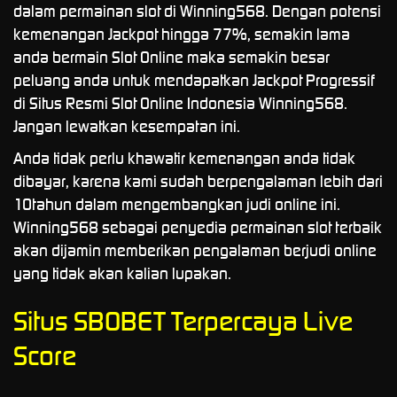
dalam permainan slot di Winning568. Dengan potensi
kemenangan Jackpot hingga 77%, semakin lama
anda bermain Slot Online maka semakin besar
peluang anda untuk mendapatkan Jackpot Progressif
di Situs Resmi Slot Online Indonesia Winning568.
Jangan lewatkan kesempatan ini.
Anda tidak perlu khawatir kemenangan anda tidak
dibayar, karena kami sudah berpengalaman lebih dari
10tahun dalam mengembangkan judi online ini.
Winning568 sebagai penyedia permainan slot terbaik
akan dijamin memberikan pengalaman berjudi online
yang tidak akan kalian lupakan.
Situs SBOBET Terpercaya Live
Score