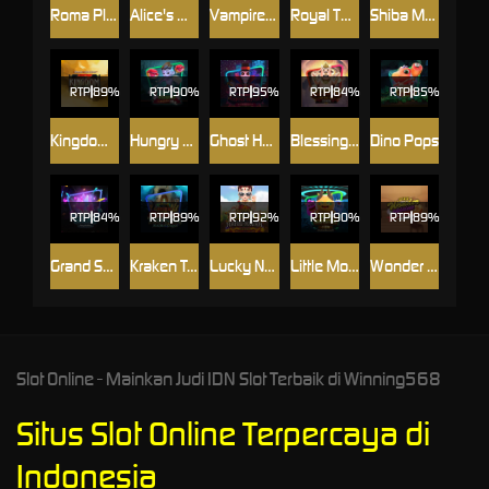
Roma Plus
Alice's Wonder
Vampire Hunter
Royal Thai Dessert
Shiba Mogul
RTP
89%
RTP
90%
RTP
95%
RTP
84%
RTP
85%
Kingdom Z
Hungry Krahung
Ghost House
Blessing of the Ox
Dino Pops
RTP
84%
RTP
89%
RTP
92%
RTP
90%
RTP
89%
Grand Shine
Kraken Treasure
Lucky NangKwak
Little Monster
Wonder Cuisine
Slot Online - Mainkan Judi IDN Slot Terbaik di Winning568
Situs Slot Online Terpercaya di
Indonesia