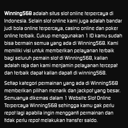
Winning568
adalah situs
slot online terpercaya
di
Indonesia. Selain slot online kami juga adalah bandar
judi bola online terpercaya, casino online dan poker
online terbaik. Cukup menggunakan 1 ID kamu sudah
bisa bermain semua yang ada di Winning568. Kami
memiliki visi untuk memberikan pelayanan terbaik
bagi seluruh pemain slot di Winning568, kalian
adalah raja dan kami menjamin pelayanan tercepat
dan terbaik dapat kalian dapati di winning568.
Setiap kategori permainan yang ada di Winning568
memberikan pilihan menarik dan jackpot yang besar.
Semuanya dikemas dalam 1 Website Slot Online
Terpercaya Winning568 sehingga kamu gak perlu
repot lagi apabila ingin mengganti permainan dan
tidak perlu repot melakukan transfer saldo.