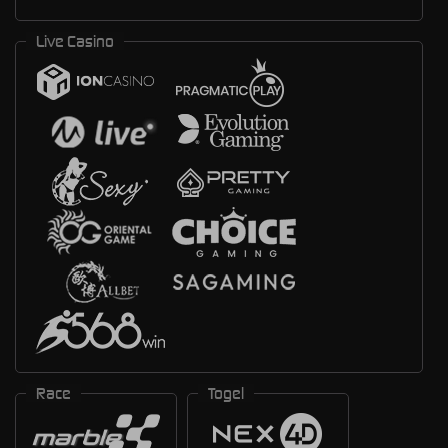
Live Casino
Race
Togel