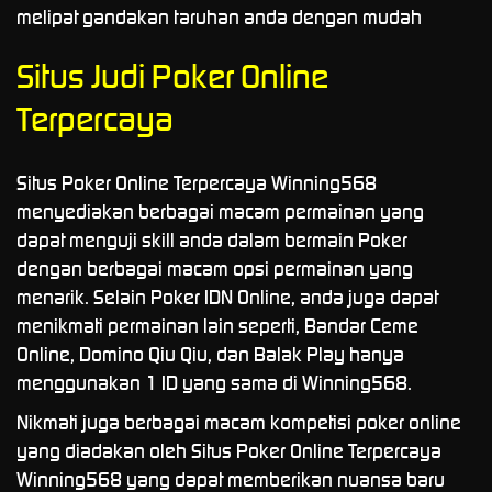
melipat gandakan taruhan anda dengan mudah
Situs Judi Poker Online
Terpercaya
Situs Poker Online Terpercaya Winning568
menyediakan berbagai macam permainan yang
dapat menguji skill anda dalam bermain Poker
dengan berbagai macam opsi permainan yang
menarik. Selain Poker IDN Online, anda juga dapat
menikmati permainan lain seperti, Bandar Ceme
Online, Domino Qiu Qiu, dan Balak Play hanya
menggunakan 1 ID yang sama di Winning568.
Nikmati juga berbagai macam kompetisi poker online
yang diadakan oleh
Situs Poker Online Terpercaya
Winning568 yang dapat memberikan nuansa baru