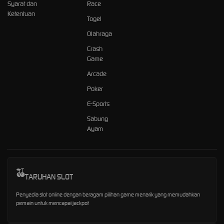
Syarat dan
Race
Ketentuan
Togel
Olahraga
Crash
Game
Arcade
Poker
E-Sports
Sabung
Ayam
TARUHAN SLOT
Penyedia slot online dengan beragam pilihan game menarik yang memudahkan
pemain untuk mencapai jackpot