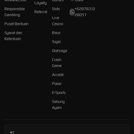
Loyalty
Responsible
Slots
+62878312
Referral
Gambling
28057
Live
Pusat Bantuan
Casino
Syarat dan
Race
Ketentuan
Togel
Olahraga
Crash
Game
Arcade
Poker
E-Sports
Sabung
Ayam