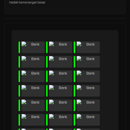
hadiah kemenangan besar