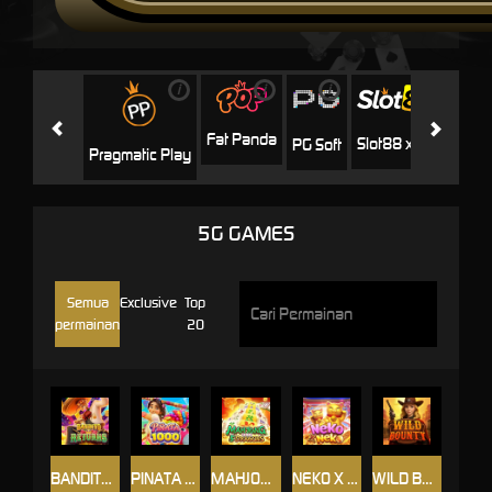
i
i
i
i
i
Facha
Fat Panda
Slot88 x PP
PG Soft
Pragmatic Play
5G GAMES
Semua
Exclusive
Top
permainan
20
BANDITO RETURNS
PINATA 1000
MAHJONG 5 DRAGONS
NEKO X NEKO
WILD BOUNTY