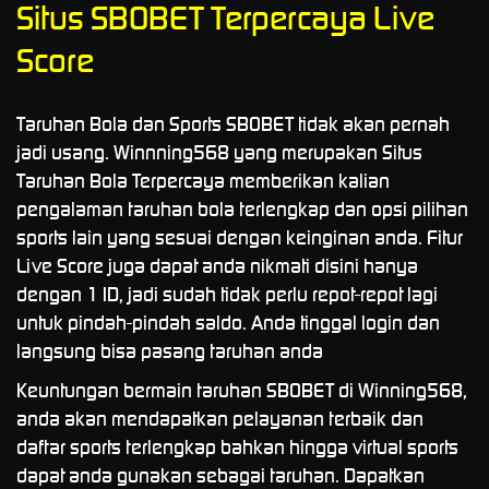
Situs SBOBET Terpercaya Live
Score
Taruhan Bola dan Sports SBOBET tidak akan pernah
jadi usang. Winnning568 yang merupakan Situs
Taruhan Bola Terpercaya memberikan kalian
pengalaman taruhan bola terlengkap dan opsi pilihan
sports lain yang sesuai dengan keinginan anda. Fitur
Live Score juga dapat anda nikmati disini hanya
dengan 1 ID, jadi sudah tidak perlu repot-repot lagi
untuk pindah-pindah saldo. Anda tinggal login dan
langsung bisa pasang taruhan anda
Keuntungan bermain taruhan SBOBET di Winning568,
anda akan mendapatkan pelayanan terbaik dan
daftar sports terlengkap bahkan hingga virtual sports
dapat anda gunakan sebagai taruhan. Dapatkan