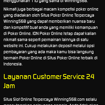
menggunakan 1 ID yang sama di Winning568.
Nikmati juga berbagai macam kompetisi poker online
yang diadakan oleh
Situs Poker Online Terpercaya
Winning568 yang dapat memberikan nuansa baru
dan kompetitif buat anda yang memiliki kemampuan
di Poker Online. IDN Poker Online tetap dapat kalian
nikmati sama seperti permainan lainnya di satu
website ini. Cukup melakukan deposit melalui opsi
pembayaran yang ada maka kamu bisa langsung
bermain Poker Online di Situs Poker Online terbaik di
Indonesia.
Layanan Customer Service 24
Jam
Situs Slot Online Terpercaya Winning568.com selalu