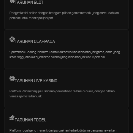
TARUHAN SLOT
Penyedia slot online dengan beragam pilihan game menarik yang memudahkan
pemain untuk mencapai jackpot
TARUHAN OLAHRAGA
Sportsbook Gaming Platform Terbaik menawarkan lebih banyak game, odds yang
lebih tinggi, dan menyediakan pilihan yang lebih banyak untuk pemain.
TARUHAN LIVE KASINO
Platform Pilihan bagi perusahaan-perusahaan terbaik di dunia, dengan pilihan
variasi game terbanyak
TARUHAN TOGEL
Platform togel yang menarik dari perusahan terbaik di dunia yang menawarkan