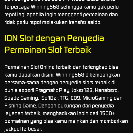
Terpercaya Winning568 sehingga kamu gak perlu
repot lagi apabila ingin mengganti permainan dan
tidak perlu repot melakukan transfer saldo.
IDN Slot dengan Penyedia
Permainan Slot Terbaik
Permainan
Slot Online terbaik
dan terlengkap bisa
kamu dapatkan disini. Winning568 dikembangkan
bersama-sama dengan penyedia slots terbaik di
dunia seperti Pragmatic Play, Joker123, Hanabero,
Spade Gaming, iSoftBet, TTG, CQ9, MicroGaming dan
Fishing Game. Dengan dukungan dari penyedia
layanan terbaik, menghadirkan lebih dari 1500+
permainan yang bisa kamu mainkan dan memberikan
jackpot terbesar.