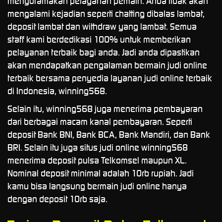
mengutamakan pelayanan pemain. Anda tidak akan
mengalami kejadian seperti chatting dibalas lambat,
deposit lambat dan withdraw yang lambat. Semua
staff kami berdedikasi 100% untuk memberikan
pelayanan terbaik bagi anda. Jadi anda dipastikan
akan mendapatkan pengalaman bermain judi online
terbaik bersama penyedia layanan judi online terbaik
di Indonesia, winning568.
Selain itu, winning568 juga menerima pembayaran
dari berbagai macam kanal pembayaran. Seperti
deposit Bank BNI, Bank BCA, Bank Mandiri, dan Bank
BRI. Selain itu juga situs judi online winning568
menerima deposit pulsa Telkomsel maupun XL.
Nominal deposit minimal adalah 10rb rupiah. Jadi
kamu bisa langsung bermain judi online hanya
dengan deposit 10rb saja.