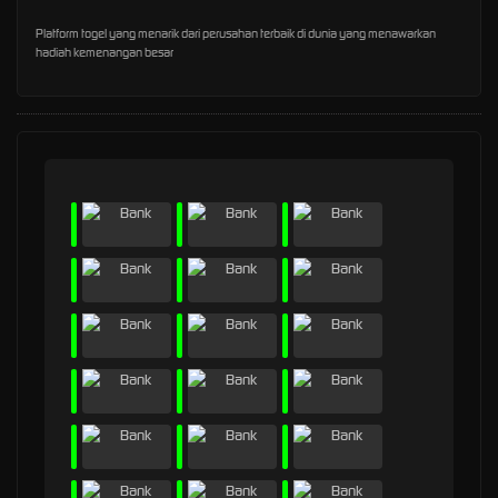
Platform togel yang menarik dari perusahan terbaik di dunia yang menawarkan
hadiah kemenangan besar