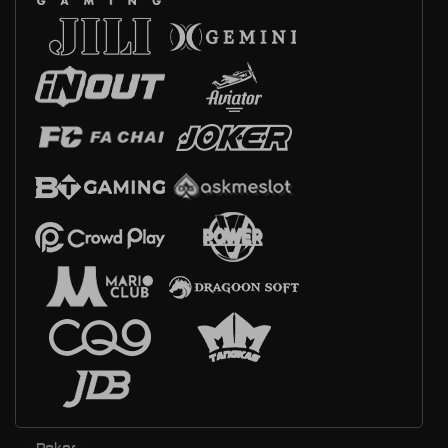
Poker