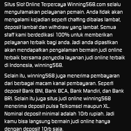
Situs Slot Online Terpercaya Winning568.com selalu
mengutamakan pelayanan pemain. Anda tidak akan
mengalami kejadian seperti chatting dibalas lambat,
deposit lambat dan withdraw yang lambat. Semua
staff kami berdedikasi 100% untuk memberikan
pelayanan terbaik bagi anda. Jadi anda dipastikan
akan mendapatkan pengalaman bermain judi online
terbaik bersama penyedia layanan judi online terbaik
di Indonesia, winning568.
Selain itu, winning568 juga menerima pembayaran
dari berbagai macam kanal pembayaran. Seperti
deposit Bank BNI, Bank BCA, Bank Mandiri, dan Bank
BRI. Selain itu juga situs judi online winning568
menerima deposit pulsa Telkomsel maupun XL.
Nominal deposit minimal adalah 10rb rupiah. Jadi
kamu bisa langsung bermain judi online hanya
dengan deposit 10rb saja.