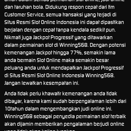
dan taruhan bola. Didukung respon cepat dari tim
Customer Service, semua transaksi yang terjadi di
Situs Resmi Slot Online Indonesia ini dapat dipastikan
berjalan dengan cepat tanpa kendala sedikit pun.
Nikmati juga Jackpot Progressif yang ditawarkan
dalam permainan slot di Winning568. Dengan potensi
kemenangan Jackpot hingga 77%, semakin lama
anda bermain Slot Online maka semakin besar
peluang anda untuk mendapatkan Jackpot Progressif
di Situs Resmi Slot Online Indonesia Winning568.
Jangan lewatkan kesempatan ini.
Anda tidak perlu khawatir kemenangan anda tidak
dibayar, karena kami sudah berpengalaman lebih dari
10tahun dalam mengembangkan judi online ini.
Winning568 sebagai penyedia permainan slot terbaik
akan dijamin memberikan pengalaman berjudi online