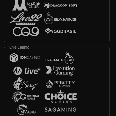
Live Casino