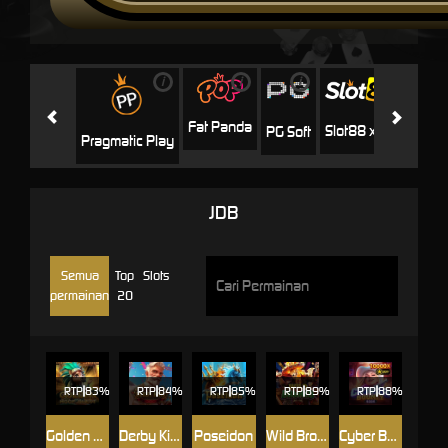
i
i
i
i
i
Facha
Fat Panda
Slot88 x PP
PG Soft
Pragmatic Play
JDB
Semua
Top
Slots
permainan
20
RTP
83%
RTP
84%
RTP
85%
RTP
89%
RTP
88%
Golden Hoof Quest
Derby King
Poseidon
Wild Bronco
Cyber Bounty 4096