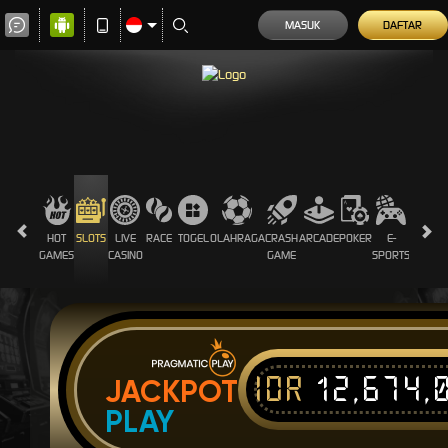
MASUK
DAFTAR
HOT
SLOTS
LIVE
RACE
TOGEL
OLAHRAGA
CRASH
ARCADE
POKER
E-
SABUN
GAMES
CASINO
GAME
SPORTS
AYAM
IDR
12,674,
JACKPOT
PLAY