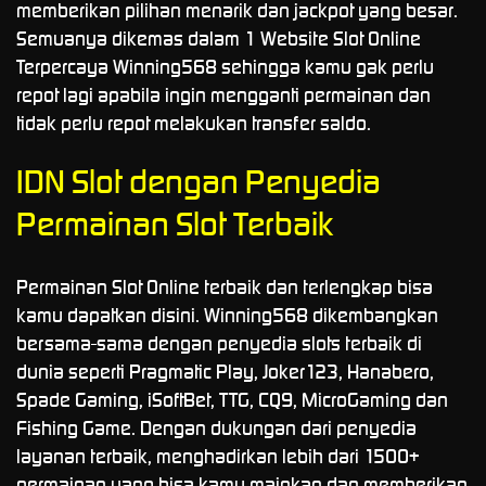
memberikan pilihan menarik dan jackpot yang besar.
Semuanya dikemas dalam 1 Website Slot Online
Terpercaya Winning568 sehingga kamu gak perlu
repot lagi apabila ingin mengganti permainan dan
tidak perlu repot melakukan transfer saldo.
IDN Slot dengan Penyedia
Permainan Slot Terbaik
Permainan
Slot Online terbaik
dan terlengkap bisa
kamu dapatkan disini. Winning568 dikembangkan
bersama-sama dengan penyedia slots terbaik di
dunia seperti Pragmatic Play, Joker123, Hanabero,
Spade Gaming, iSoftBet, TTG, CQ9, MicroGaming dan
Fishing Game. Dengan dukungan dari penyedia
layanan terbaik, menghadirkan lebih dari 1500+
permainan yang bisa kamu mainkan dan memberikan