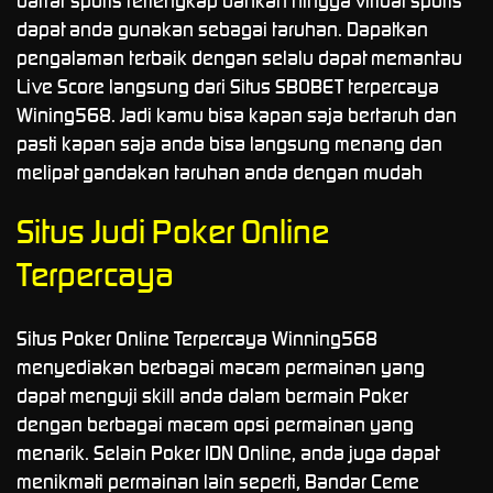
daftar sports terlengkap bahkan hingga virtual sports
dapat anda gunakan sebagai taruhan. Dapatkan
pengalaman terbaik dengan selalu dapat memantau
Live Score langsung dari Situs SBOBET terpercaya
Wining568. Jadi kamu bisa kapan saja bertaruh dan
pasti kapan saja anda bisa langsung menang dan
melipat gandakan taruhan anda dengan mudah
Situs Judi Poker Online
Terpercaya
Situs Poker Online Terpercaya Winning568
menyediakan berbagai macam permainan yang
dapat menguji skill anda dalam bermain Poker
dengan berbagai macam opsi permainan yang
menarik. Selain Poker IDN Online, anda juga dapat
menikmati permainan lain seperti, Bandar Ceme