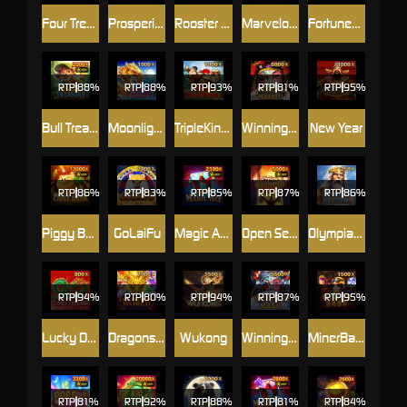
Four Treasures
Prosperity Tiger
Rooster In Love
MarvelousIV
FortuneHorse
RTP
88%
RTP
88%
RTP
93%
RTP
81%
RTP
95%
Bull Treasure
Moonlight Treasure
TripleKingKong
Winning Mask II
New Year
RTP
86%
RTP
83%
RTP
85%
RTP
87%
RTP
86%
Piggy Bank
GoLaiFu
Magic Ace
Open Sesame Mega
Olympian Temple
RTP
94%
RTP
80%
RTP
94%
RTP
87%
RTP
95%
Lucky Dragons
DragonsWorld
Wukong
Winning Mask
MinerBabe
RTP
81%
RTP
92%
RTP
88%
RTP
81%
RTP
84%